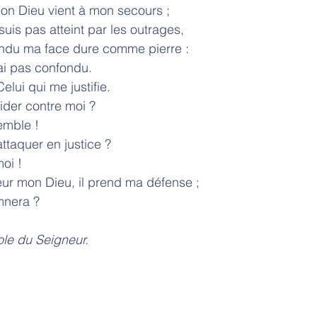
gneur mon Dieu vient à mon secours ;
suis pas atteint par les outrages,
rendu ma face dure comme pierre :
rai pas confondu.
che, Celui qui me justifie.
aider contre moi ?
mble !
ttaquer en justice ?
oi !
e Seigneur mon Dieu, il prend ma défense ;
mnera ?
            – Parole du Seigneur.