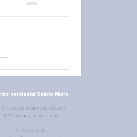
tre paroissial Sainte-Marie
 bis rue des écoles Jean Baudin
78114 Magny-les-Hameaux
01 30 52 32 82