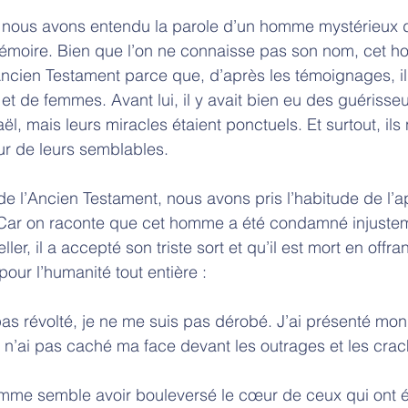
, nous avons entendu la parole d’un homme mystérieux d
émoire. Bien que l’on ne connaisse pas son nom, cet h
’Ancien Testament parce que, d’après les témoignages, il
t de femmes. Avant lui, il y avait bien eu des guérisseu
l, mais leurs miracles étaient ponctuels. Et surtout, ils
r de leurs semblables. 
de l’Ancien Testament, nous avons pris l’habitude de l’ap
. Car on raconte que cet homme a été condamné injustem
ler, il a accepté son triste sort et qu’il est mort en offra
our l’humanité tout entière : 
pas révolté, je ne me suis pas dérobé. J’ai présenté mo
e n’ai pas caché ma face devant les outrages et les crac
mme semble avoir bouleversé le cœur de ceux qui ont é