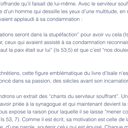
’offrande qu’il faisait de lui-même. Avec le serviteur souf
d’un homme qui dessille les yeux d’une multitude, en r
 avaient applaudi à sa condamnation : 
tions seront dans la stupéfaction” pour avoir vu cela (Is
ieur, ceux qui avaient assisté à sa condamnation reconnai
t la paix était sur lui” (Is 53,5) et que c’est “nos douleur
hrétiens, cette figure emblématique du livre d’Isaïe n’es
noncé dans sa passion, des siècles avant son incarnation
drons un extrait des “chants du serviteur souffrant”. Un
’avoir priée à la synagogue et qui maintenant devient la 
ous expose la raison pour laquelle il se laisse “mener 
(Is 53, 7). Comme il est écrit, sa motivation est celle de
isse, d’une parole, soutenir celui qui est épuisé. Chaque ma