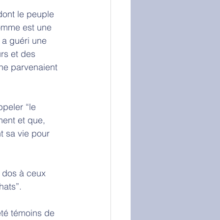
ont le peuple 
omme est une 
 a guéri une 
rs et des 
 ne parvenaient 
peler “le 
ent et que, 
nt sa vie pour 
n dos à ceux 
hats”. 
té témoins de 