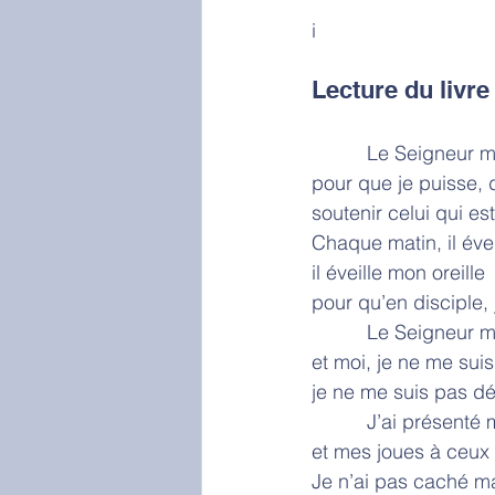
i
Lecture du livre
          Le Sei
pour que je puisse, 
soutenir celui qui es
Chaque matin, il évei
il éveille mon oreille
pour qu’en disciple, 
          Le Seign
et moi, je ne me suis
je ne me suis pas d
          J’ai p
et mes joues à ceux 
Je n’ai pas caché ma