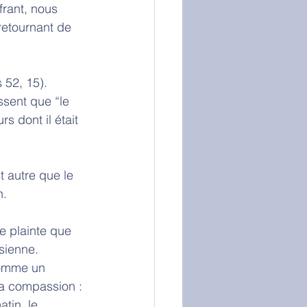
frant, nous 
etournant de 
 52, 15). 
ssent que “le 
s dont il était 
t autre que le 
. 
e plainte que 
sienne. 
comme un 
 la compassion : 
tin, le 