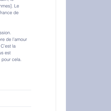
ommes]. Le 
ffrance de 
ssion. 
ère de l’amour 
C’est la 
us est 
pour cela.  