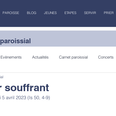
PAROISSE
BLOG
JEUNES
ETAPES
SERVIR
PRIER
paroissial
Evènements
Actualités
Carnet paroissial
Concerts
ial
lecture
Jubilé
r souffrant
5 avril 2023 (Is 50, 4-9)