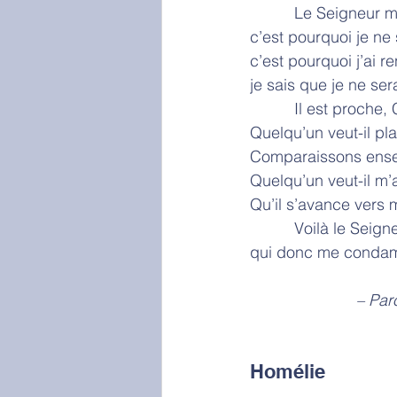
          Le Sei
c’est pourquoi je ne 
c’est pourquoi j’ai 
je sais que je ne se
          Il est pro
Quelqu’un veut-il pl
Comparaissons ense
Quelqu’un veut-il m’a
Qu’il s’avance vers m
          Voilà l
qui donc me conda
            
Homélie