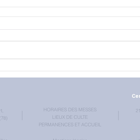
Cen
HORAIRES DES MESSES
t,
21
LIEUX DE CULTE
(78)
PERMANENCES ET ACCUEIL