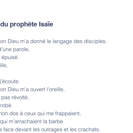
 du prophète Isaïe
gneur mon Dieu m’a donné le langage des disciples,
d’une parole,
t épuisé.
lle,
j’écoute.
eur mon Dieu m’a ouvert l’oreille,
 pas révolté,
érobé.
résenté mon dos à ceux qui me frappaient,
qui m’arrachaient la barbe.
 face devant les outrages et les crachats.