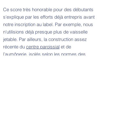
Ce score très honorable pour des débutants
s'explique par les efforts déjà entrepris avant
notre inscription au label. Par exemple, nous
n'utilisions déjà presque plus de vaisselle
jetable. Par ailleurs, la construction assez
récente du
centre paroissial
et de
l’
aumônerie
, isolés selon les normes des
années 2000, a grandement contribué à cette
qualification. L'isolation du toit de l'église
Sainte Marie et d'autres progrès moins
visibles nous permettent de progresser. Le
niveau supérieur (Figuier) sera difficile à
atteindre, n'hésitez pas à vous impliquer !
Eco-diagnostic
2018