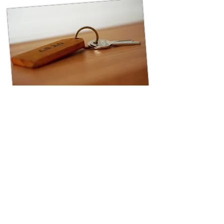
Les paroissiens ayant besoin d'accéder
régulièrement à l'église ou au centre
paroissial Sainte-Marie sont invités à
demander au
secrétariat
un jeu de clés ou
un pass.