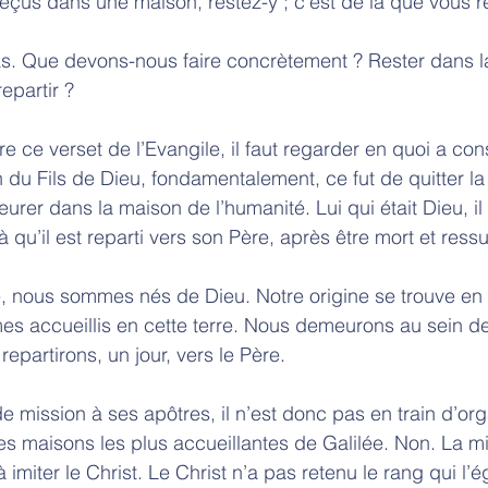
çus dans une maison, restez-y ; c’est de là que vous re
. Que devons-nous faire concrètement ? Rester dans l
epartir ? 
 ce verset de l’Evangile, il faut regarder en quoi a cons
 du Fils de Dieu, fondamentalement, ce fut de quitter l
rer dans la maison de l’humanité. Lui qui était Dieu, il s
 qu’il est reparti vers son Père, après être mort et ressu
 nous sommes nés de Dieu. Notre origine se trouve en 
es accueillis en cette terre. Nous demeurons au sein de
repartirons, un jour, vers le Père.
 mission à ses apôtres, il n’est donc pas en train d’org
s maisons les plus accueillantes de Galilée. Non. La mi
 imiter le Christ. Le Christ n’a pas retenu le rang qui l’é