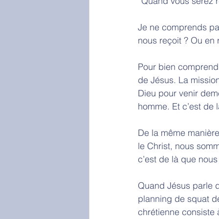
“Quand vous serez re
Je ne comprends pas
nous reçoit ? Ou en r
Pour bien comprendre
de Jésus. La mission
Dieu pour venir demeu
homme. Et c’est de là
De la même manière,
le Christ, nous somm
c’est de là que nous 
Quand Jésus parle de
planning de squat de
chrétienne consiste à