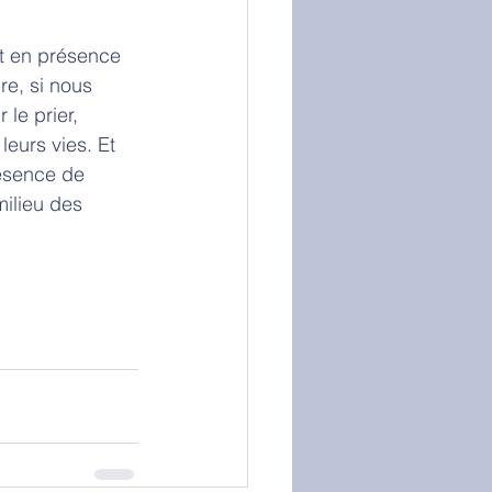
t en présence 
e, si nous 
le prier, 
eurs vies. Et 
ésence de 
milieu des 