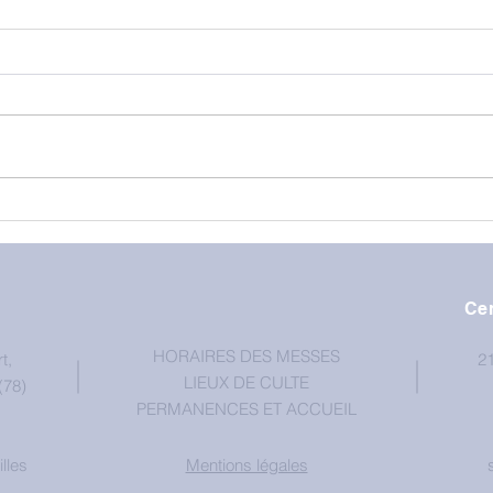
Cen
HORAIRES DES MESSES
t,
21
LIEUX DE CULTE
(78)
PERMANENCES ET ACCUEIL
lles
Mentions légales