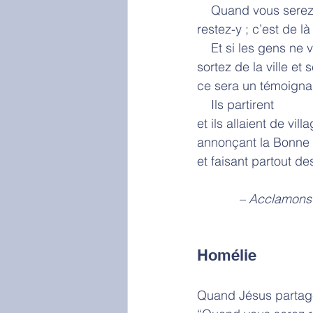
    Quand vous ser
restez-y ; c’est de l
    Et si les gens n
sortez de la ville et
ce sera un témoigna
    Ils partirent
et ils allaient de vill
annonçant la Bonne
et faisant partout de
            – Acc
Homélie
Quand Jésus partage 