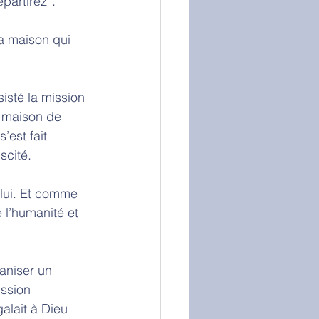
partirez”. 
a maison qui 
isté la mission 
a maison de 
’est fait 
scité. 
lui. Et comme 
 l’humanité et 
aniser un 
ssion 
galait à Dieu 