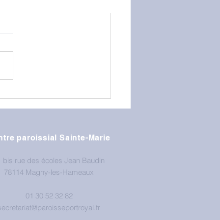
tre paroissial Sainte-Marie
 bis rue des écoles Jean Baudin
78114 Magny-les-Hameaux
01 30 52 32 82
secretariat@paroisseportroyal.fr