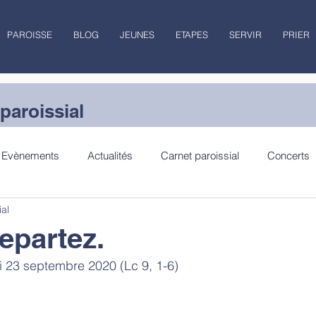
PAROISSE
BLOG
JEUNES
ETAPES
SERVIR
PRIER
paroissial
Evènements
Actualités
Carnet paroissial
Concerts
ial
lecture
Jubilé
repartez.
 23 septembre 2020 (Lc 9, 1-6)