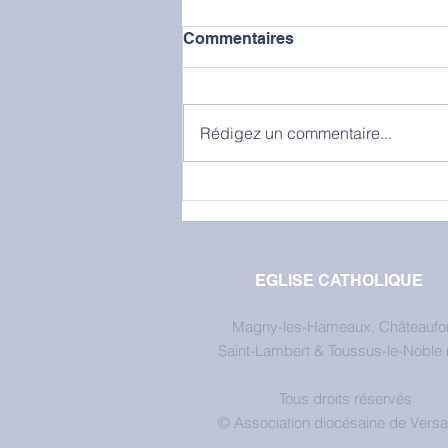
Commentaires
Rédigez un commentaire...
EGLISE CATHOLIQUE
Magny-les-Hameaux, Châteaufor
Saint-Lambert & Toussus-le-Noble 
Tous droits réservés
©
Association diocésaine de Versai