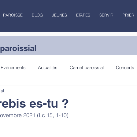
PAROISSE
BLOG
JEUNES
ETAPES
SERVIR
PRIER
paroissial
Evènements
Actualités
Carnet paroissial
Concerts
ial
lecture
Jubilé
rebis es-tu ?
novembre 2021 (Lc 15, 1-10)