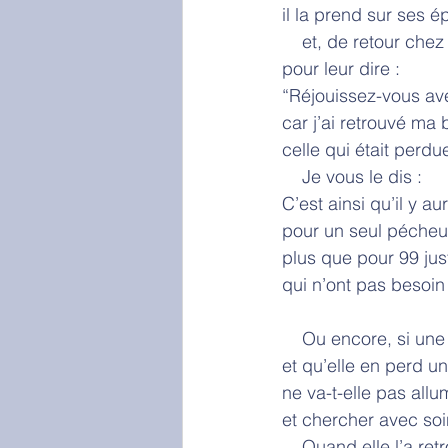
il la prend sur ses é
    et, de retour ch
pour leur dire :
“Réjouissez-vous av
car j’ai retrouvé ma 
celle qui était perdue
    Je vous le dis :
C’est ainsi qu’il y au
pour un seul pécheur
plus que pour 99 jus
qui n’ont pas besoin
    Ou encore, si 
et qu’elle en perd un
ne va-t-elle pas all
et chercher avec soin
    Quand elle l’a re