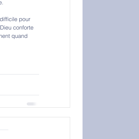
e. 
ifficile pour 
Dieu conforte 
ement quand 