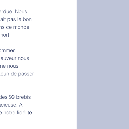
perdue. Nous 
ait pas le bon 
ans ce monde 
mort. 
 sommes 
Sauveur nous 
 ne nous 
acun de passer 
des 99 brebis 
acieuse. A 
notre fidélité 