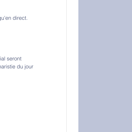
u'en direct.
ial seront 
ristie du jour 