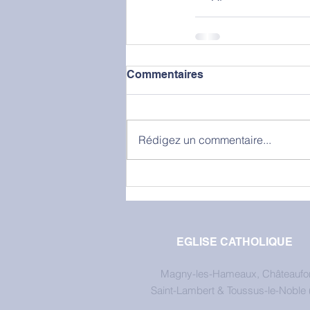
Commentaires
Rédigez un commentaire...
EGLISE CATHOLIQUE
Magny-les-Hameaux, Châteaufor
Saint-Lambert & Toussus-le-Noble 