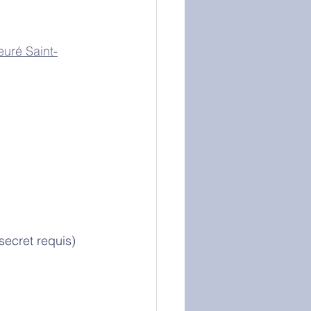
euré Saint-
secret requis)