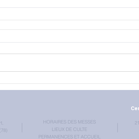
Cen
HORAIRES DES MESSES
t,
21
LIEUX DE CULTE
(78)
PERMANENCES ET ACCUEIL