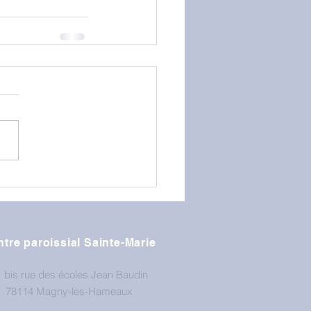
tre paroissial Sainte-Marie
 bis rue des écoles Jean Baudin
78114 Magny-les-Hameaux