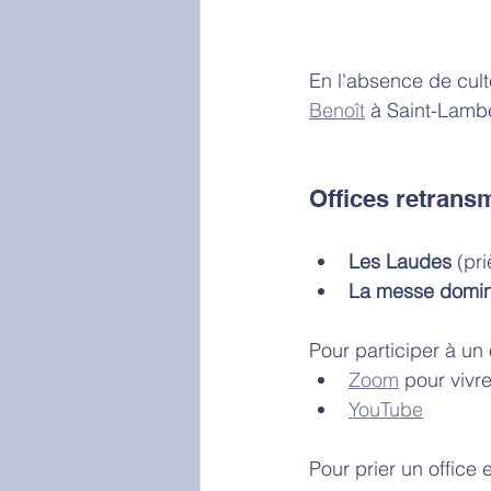
En l'absence de culte
Benoît
 à Saint-Lambe
Offices retransm
Les Laudes
 (pr
La messe domin
Pour participer à un 
Zoom
 pour vivr
YouTube
Pour prier un office e