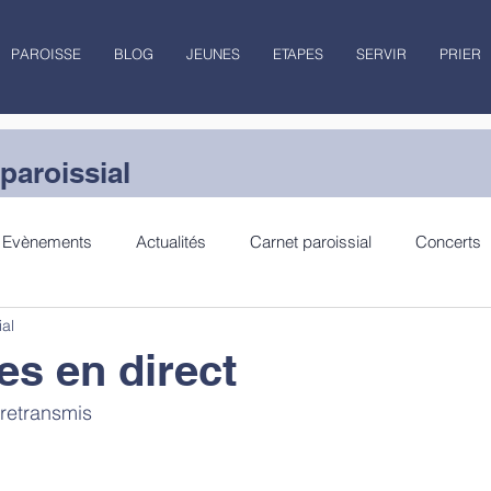
PAROISSE
BLOG
JEUNES
ETAPES
SERVIR
PRIER
paroissial
Evènements
Actualités
Carnet paroissial
Concerts
ial
lecture
Jubilé
es en direct
 retransmis