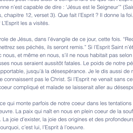
onne n’est capable de dire : ‘Jésus est le Seigneur’” (Sai
, chapitre 12, verset 3). Que fait l’Esprit ? Il donne la foi
Esprit les a visités. 
le de Jésus, dans l’évangile de ce jour, cette fois. “Rec
ettrez ses péchés, ils seront remis.” Si l’Esprit Saint n’ét
 nous, et même en nous, s’il ne nous habitait pas selon
sses nous seraient aussitôt fatales. Le poids de notre pé
supportable, jusqu’à la désespérance. Je le dis aussi de 
 connaissent pas le Christ. Si l’Esprit ne venait sans c
eur compliqué et malade se laisserait aller au désespoi
e qui monte parfois de notre coeur dans les tentations e
l'oeuvre. La paix qui naît en nous en plein coeur de la souf
re. La joie d’exister, la joie des origines et des profondeurs
pourquoi, c’est lui, l’Esprit à l’oeuvre. 