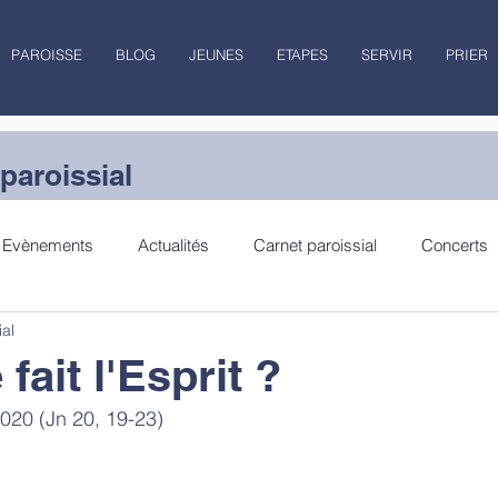
PAROISSE
BLOG
JEUNES
ETAPES
SERVIR
PRIER
paroissial
Evènements
Actualités
Carnet paroissial
Concerts
ial
lecture
Jubilé
fait l'Esprit ?
020 (
Jn 20, 19-23)