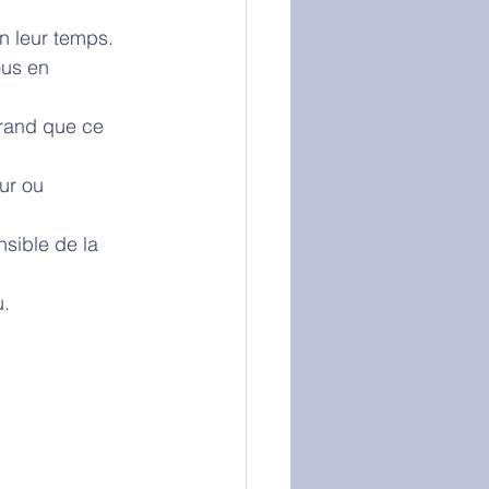
 leur temps. 
ous en 
rand que ce 
ur ou 
sible de la 
. 