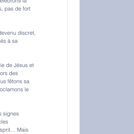
célébrons la 
, pas de fort 
devenu discret, 
és à sa 
ie de Jésus et 
lors des 
us fêtons sa 
roclamons le 
s signes 
cles 
Esprit… Mais 