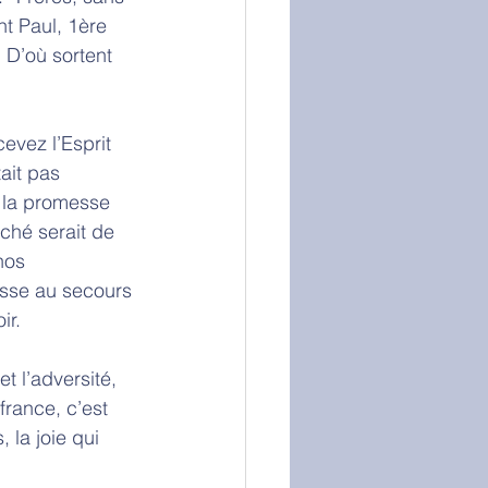
nt Paul, 1ère 
. D’où sortent 
evez l’Esprit 
ait pas 
 la promesse 
ché serait de 
nos 
esse au secours 
r. 
t l’adversité, 
france, c’est 
, la joie qui 