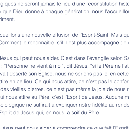
rgiques ne seront jamais le lieu d’une reconstitution hist
e que Dieu donne à chaque génération, nous l’accueillo
riment. 
ueillons une nouvelle effusion de l’Esprit-Saint. Mais qui 
? Comment le reconnaître, s’il n’est plus accompagné de c
Jésus qui peut nous aider. C’est dans l’évangile selon Sa
: “Personne ne vient à moi”, dit Jésus, “si le Père ne l’att
avait déserté son Église, nous ne serions pas ici en cette
ttiré en ce lieu. Ce qui nous attire, ce n’est pas le confo
des vieilles pierres, ce n’est pas même la joie de nous 
i nous attire au Père, c’est l’Esprit de Jésus. Aucune m
iologique ne suffirait à expliquer notre fidélité au rend
l’Esprit de Jésus qui, en nous, a soif du Père.
Jésus peut nous aider à comprendre ce que fait l’Esprit.