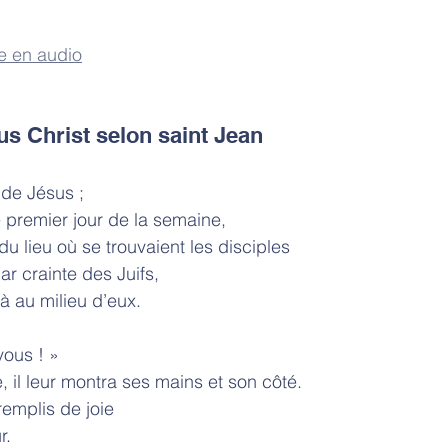
e en audio
us Christ selon saint Jean
 de Jésus ;
 ce premier jour de la semaine,
du lieu où se trouvaient les disciples
par crainte des Juifs,
 là au milieu d’eux.
vous ! »
ole, il leur montra ses mains et son côté.
remplis de joie
r.