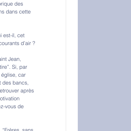
orique des 
ns dans cette 
est-il, cet 
ourants d’air ? 
int Jean, 
ire”. Si, par 
 église, car 
rt des bancs, 
retrouver après 
otivation 
ez-vous de 
 “Frères, sans 