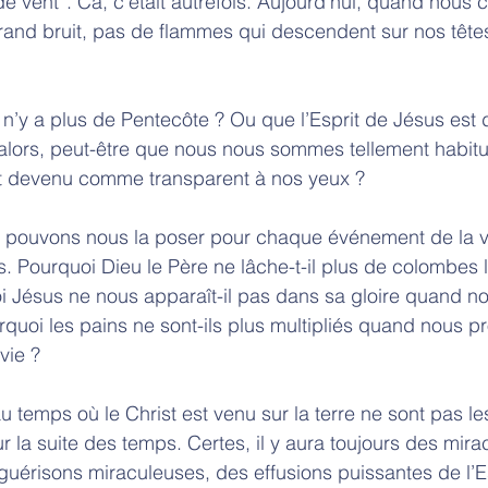
de vent”. Ca, c’était autrefois. Aujourd’hui, quand nous 
and bruit, pas de flammes qui descendent sur nos têtes
il n’y a plus de Pentecôte ? Ou que l’Esprit de Jésus est 
lors, peut-être que nous nous sommes tellement habitu
st devenu comme transparent à nos yeux ?
s pouvons nous la poser pour chaque événement de la v
. Pourquoi Dieu le Père ne lâche-t-il plus de colombes 
 Jésus ne nous apparaît-il pas dans sa gloire quand no
urquoi les pains ne sont-ils plus multipliés quand nous p
vie ? 
 temps où le Christ est venu sur la terre ne sont pas le
 la suite des temps. Certes, il y aura toujours des mira
guérisons miraculeuses, des effusions puissantes de l’