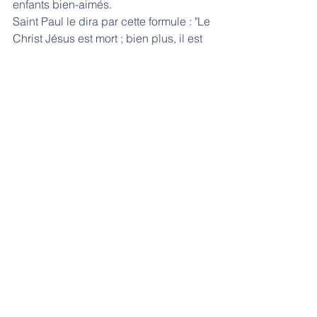
enfants bien-aimés.
Saint Paul le dira par cette formule : "Le 
Christ Jésus est mort ; bien plus, il est 
ressuscité…"
Ainsi la Passion est compassion.
Compassion de Jésus qui accepte de 
mourir pour nous.
Pour que la gloire de son Père soit 
connue.
Pour que nous soyons transfigurés, 
illuminés, régénérés par cet acte 
d'amour.
L'Incarnation et la Résurrection sont 
elles aussi œuvres de compassion de 
Dieu.
De Dieu qui pardonne aux hommes et 
les sauve en les aimant. L'Evangile est 