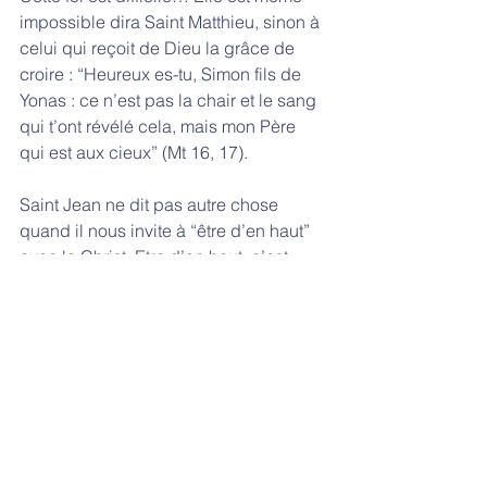
impossible dira Saint Matthieu, sinon à 
celui qui reçoit de Dieu la grâce de 
croire : “Heureux es-tu, Simon fils de 
Yonas : ce n’est pas la chair et le sang 
qui t’ont révélé cela, mais mon Père 
qui est aux cieux” (Mt 16, 17). 
Saint Jean ne dit pas autre chose 
quand il nous invite à “être d’en haut” 
avec le Christ. Etre d’en haut, c’est 
reconnaître que tout en nous, y 
compris la foi, naît de Dieu comme une 
grâce. 
Amen. 
Homélies