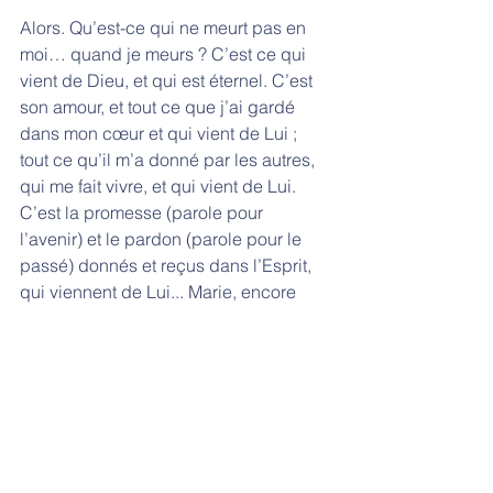
Alors. Qu’est-ce qui ne meurt pas en 
moi… quand je meurs ? C’est ce qui 
vient de Dieu, et qui est éternel. C’est 
son amour, et tout ce que j’ai gardé 
dans mon cœur et qui vient de Lui ; 
tout ce qu’il m’a donné par les autres, 
qui me fait vivre, et qui vient de Lui. 
C’est la promesse (parole pour 
l’avenir) et le pardon (parole pour le 
passé) donnés et reçus dans l’Esprit, 
qui viennent de Lui... Marie, encore 
une fois, avait bien compris lorsqu’elle 
se réjouissait et glorifiait Dieu en 
reconnaissant tout ce qu’elle avait reçu 
de Lui : "le Seigneur fit pour moi des 
merveilles". La Parole a pris chair en 
elle.