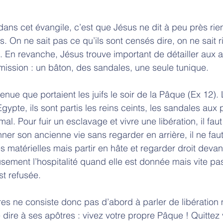
dans cet évangile, c’est que Jésus ne dit à peu près rien
s. On ne sait pas ce qu’ils sont censés dire, on ne sait 
n. En revanche, Jésus trouve important de détailler aux a
ission : un bâton, des sandales, une seule tunique. 
a tenue que portaient les juifs le soir de la Pâque (Ex 12). 
Egypte, ils sont partis les reins ceints, les sandales aux p
l. Pour fuir un esclavage et vivre une libération, il faut 
nner son ancienne vie sans regarder en arrière, il ne faut
 matérielles mais partir en hâte et regarder droit devant
eusement l’hospitalité quand elle est donnée mais vite pa
t refusée. 
es ne consiste donc pas d’abord à parler de libération m
 dire à ses apôtres : vivez votre propre Pâque ! Quittez 