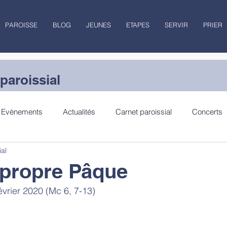
PAROISSE
BLOG
JEUNES
ETAPES
SERVIR
PRIER
paroissial
Evènements
Actualités
Carnet paroissial
Concerts
ial
lecture
Jubilé
 propre Pâque
évrier 2020 (Mc 6, 7-13)