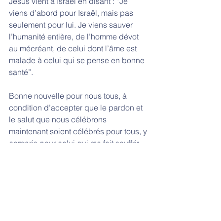
Jésus vient à Israël en disant : “Je 
viens d’abord pour Israël, mais pas 
seulement pour lui. Je viens sauver 
l’humanité entière, de l’homme dévot 
au mécréant, de celui dont l’âme est 
malade à celui qui se pense en bonne 
santé”. 
Bonne nouvelle pour nous tous, à 
condition d’accepter que le pardon et 
le salut que nous célébrons 
maintenant soient célébrés pour tous, y 
compris pour celui qui me fait souffrir. 
Que Dieu nous aide à faire une place 
dans notre coeur et notre prière à celui 
que nous n’aimons pas encore. Nous 
ne serons pas sauvés sans lui. 