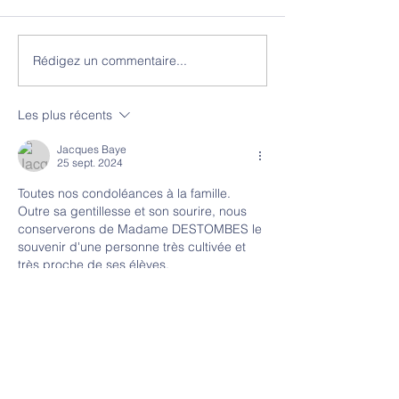
Rédigez un commentaire...
Mariage de Grégory
Obsèques de G
Crespin et Julie Spens
Lelong
Les plus récents
Jacques Baye
25 sept. 2024
Toutes nos condoléances à la famille.
Outre sa gentillesse et son sourire, nous 
conserverons de Madame DESTOMBES le 
souvenir d'une personne très cultivée et 
très proche de ses élèves.
Reposez en paix.
Michèle et Jacques BAYE
22, Rue du Moulin
62130 PIERREMONT
T 06 62 89 39 10 ou 03 21 03 07 43