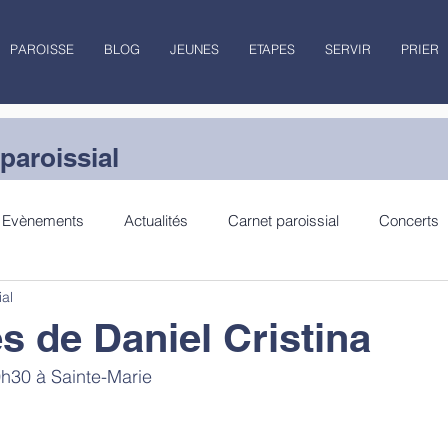
PAROISSE
BLOG
JEUNES
ETAPES
SERVIR
PRIER
paroissial
Evènements
Actualités
Carnet paroissial
Concerts
ial
lecture
Jubilé
 de Daniel Cristina
0h30 à Sainte-Marie