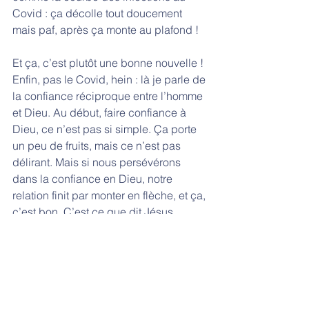
Covid : ça décolle tout doucement 
mais paf, après ça monte au plafond ! 
Et ça, c’est plutôt une bonne nouvelle ! 
Enfin, pas le Covid, hein : là je parle de 
la confiance réciproque entre l’homme 
et Dieu. Au début, faire confiance à 
Dieu, ce n’est pas si simple. Ça porte 
un peu de fruits, mais ce n’est pas 
délirant. Mais si nous persévérons 
dans la confiance en Dieu, notre 
relation finit par monter en flèche, et ça, 
c’est bon. C’est ce que dit Jésus 
quand il dit : “Très bien, serviteur bon 
et fidèle, tu m’as fait confiance en peu 
de choses, je t’en confierai beaucoup 
plus ; entre dans ma joie”. Entre dans 
ma joie.