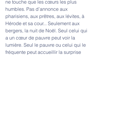
ne touche que les cœurs les plus 
humbles. Pas d’annonce aux 
pharisiens, aux prêtres, aux lévites, à 
Hérode et sa cour... Seulement aux 
bergers, la nuit de Noël. Seul celui qui 
a un cœur de pauvre peut voir la 
lumière. Seul le pauvre ou celui qui le 
fréquente peut accueillir la surprise 
d’un Messie fragile et s'en trouver 
heureux. C'est même la première des 
béatitudes. 
“Au milieu de vous se tient celui que 
vous ne connaissez pas” mais que les 
petits perçoivent, car leur yeux 
dépouillés voient clair. Eux sont 
capables de “discerner la valeur de 
toute chose”. Pour entrer dans la joie 
de ce dimanche de 
Gaudete
, 