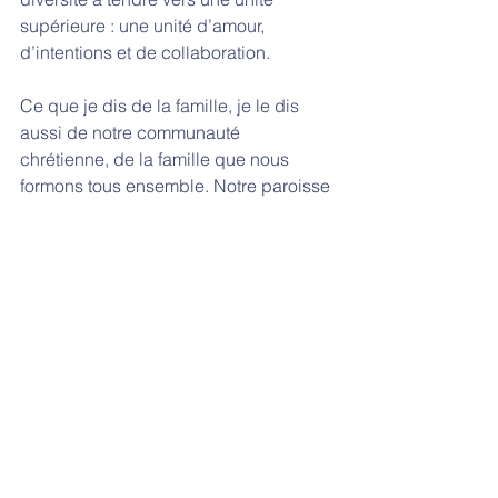
supérieure : une unité d’amour, 
d’intentions et de collaboration.
Ce que je dis de la famille, je le dis 
aussi de notre communauté 
chrétienne, de la famille que nous 
formons tous ensemble. Notre paroisse 
est le reflet de la Trinité, de ce Dieu qui 
se donne à nous et à qui nous 
répondons maintenant par notre amour, 
dans la célébration de l’Eucharistie. 
Amen. 
Homélies