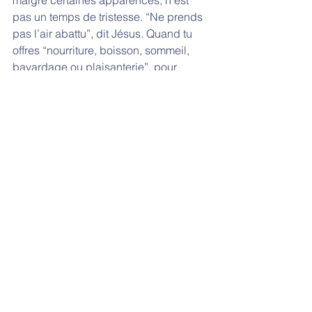
malgré certaines apparences, n’est 
pas un temps de tristesse. “Ne prends 
pas l’air abattu”, dit Jésus. Quand tu 
offres “nourriture, boisson, sommeil, 
bavardage ou plaisanterie”, pour 
reprendre les mots de Saint Benoît 
dans sa Règle, que cela soit “dans la 
joie de l’Esprit” qui creuse en toi sa 
demeure.
Et puisque Jésus nous invite à la 
discrétion, prions secrètement les uns 
pour les autres. Prenons l’engagement 
de prier les uns pour les autres en ce 
temps de Carême, que chacun sache 
que toute la paroisse prie pour lui ou 
elle en secret, afin que chacun 
découvre Dieu qui se donne dans le 
secret. En vivant ainsi ce temps de 