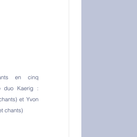
ants en cinq 
e duo Kaerig : 
chants) et Yvon 
et chants)