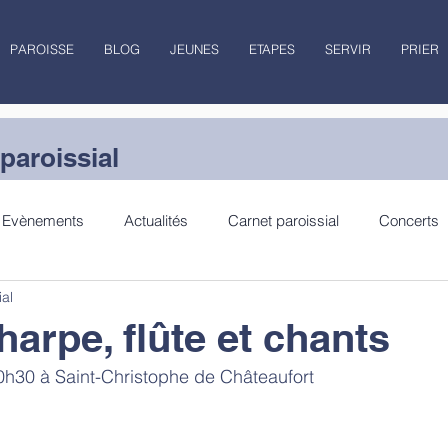
PAROISSE
BLOG
JEUNES
ETAPES
SERVIR
PRIER
paroissial
Evènements
Actualités
Carnet paroissial
Concerts
ial
lecture
Jubilé
harpe, flûte et chants
h30 à Saint-Christophe de Châteaufort