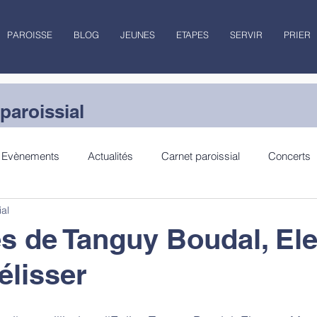
PAROISSE
BLOG
JEUNES
ETAPES
SERVIR
PRIER
paroissial
Evènements
Actualités
Carnet paroissial
Concerts
ial
lecture
Jubilé
 de Tanguy Boudal, Ele
lisser