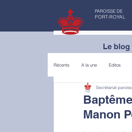
PAROISSE DE
PORT-ROYAL
Le blog 
Récents
A la une
Editos
Secrétariat paroiss
Articles de fond
Conseils de 
Baptêmes
Manon Pé